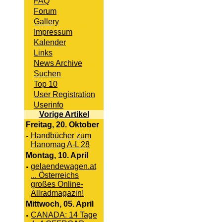
FAQ
Forum
Gallery
Impressum
Kalender
Links
News Archive
Suchen
Top 10
User Registration
Userinfo
Vorige Artikel
Freitag, 20. Oktober
·
Handbücher zum
Hanomag A-L 28
Montag, 10. April
·
gelaendewagen.at
... Österreichs
großes Online-
Allradmagazin!
Mittwoch, 05. April
·
CANADA: 14 Tage