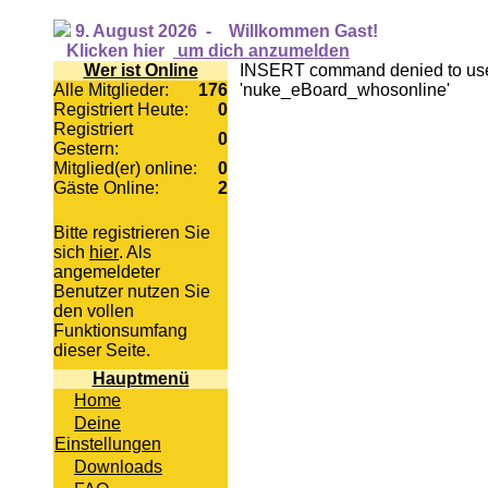
9. August 2026
-
Willkommen Gast!
Klicken hier
um dich anzumelden
Wer ist Online
INSERT command denied to user 
Alle Mitglieder:
176
'nuke_eBoard_whosonline'
Registriert Heute:
0
Registriert
0
Gestern:
Mitglied(er) online:
0
Gäste Online:
2
Bitte registrieren Sie
sich
hier
. Als
angemeldeter
Benutzer nutzen Sie
den vollen
Funktionsumfang
dieser Seite.
Hauptmenü
Home
Deine
Einstellungen
Downloads