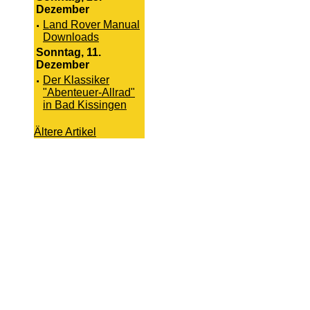
Dezember
·
Land Rover Manual
Downloads
Sonntag, 11.
Dezember
·
Der Klassiker
"Abenteuer-Allrad"
in Bad Kissingen
Ältere Artikel