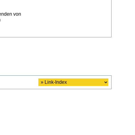
enden von
n