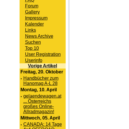
Forum
Gallery
Impressum
Kalender
Links
News Archive
Suchen
Top 10
User Registration
Userinfo
Vorige Artikel
Freitag, 20. Oktober
·
Handbücher zum
Hanomag A-L 28
Montag, 10. April
·
gelaendewagen.at
... Österreichs
großes Online-
Allradmagazin!
Mittwoch, 05. April
·
CANADA: 14 Tage