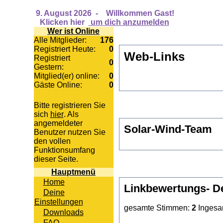
9. August 2026
-
Willkommen Gast!
Klicken hier
um dich anzumelden
Wer ist Online
Alle Mitglieder:
176
Registriert Heute:
0
Web-Links
Registriert
0
Gestern:
Mitglied(er) online:
0
Gäste Online:
0
Bitte registrieren Sie
sich
hier
. Als
angemeldeter
Solar-Wind-Team
Benutzer nutzen Sie
den vollen
Funktionsumfang
dieser Seite.
Hauptmenü
Home
Linkbewertungs- De
Deine
Einstellungen
gesamte Stimmen:
2
Ingesa
Downloads
FAQ