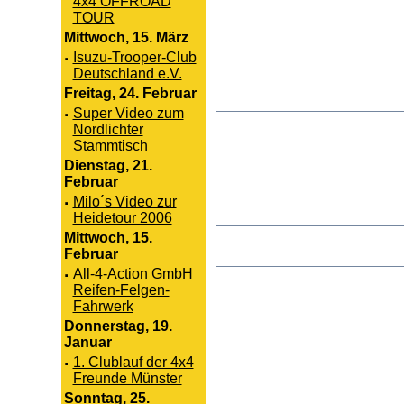
4x4 OFFROAD
TOUR
Mittwoch, 15. März
·
Isuzu-Trooper-Club
Deutschland e.V.
Freitag, 24. Februar
·
Super Video zum
Nordlichter
Stammtisch
Dienstag, 21.
Februar
·
Milo´s Video zur
Heidetour 2006
Mittwoch, 15.
Februar
·
All-4-Action GmbH
Reifen-Felgen-
Fahrwerk
Donnerstag, 19.
Januar
·
1. Clublauf der 4x4
Freunde Münster
Sonntag, 25.