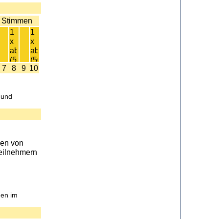
 Stimmen
7
8
9
10
 und
en von
Teilnehmern
men im