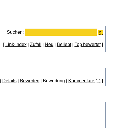
Suchen:
[
Link-Index
Zufall
Neu
Beliebt
Top bewertet
]
|
|
|
|
Details
Bewerten
Bewertung
Kommentare
]
|
|
|
|
(1)