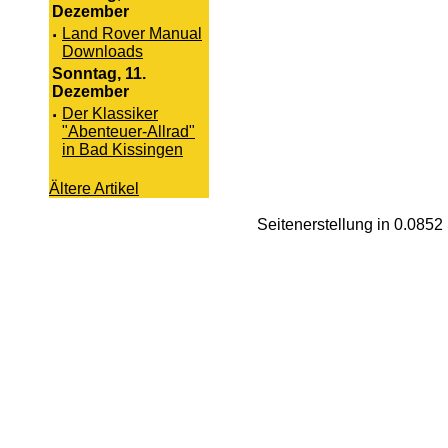
Dezember
·
Land Rover Manual
Downloads
Sonntag, 11.
Dezember
·
Der Klassiker
"Abenteuer-Allrad"
in Bad Kissingen
Ältere Artikel
Seitenerstellung in 0.085