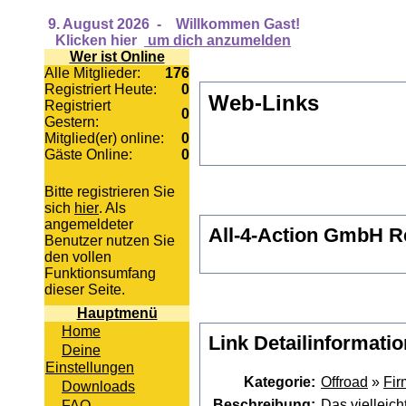
9. August 2026
-
Willkommen Gast!
Klicken hier
um dich anzumelden
Wer ist Online
Alle Mitglieder:
176
Registriert Heute:
0
Web-Links
Registriert
0
Gestern:
Mitglied(er) online:
0
Gäste Online:
0
Bitte registrieren Sie
sich
hier
. Als
angemeldeter
All-4-Action GmbH R
Benutzer nutzen Sie
den vollen
Funktionsumfang
dieser Seite.
Hauptmenü
Home
Link Detailinformati
Deine
Einstellungen
Kategorie:
Offroad
»
Fir
Downloads
Beschreibung:
Das vielleic
FAQ