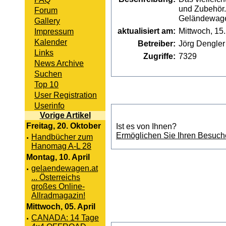
und Zubehör.
Forum
Geländewag
Gallery
aktualisiert am:
Mittwoch, 15
Impressum
Kalender
Betreiber:
Jörg Dengler
Links
Zugriffe:
7329
News Archive
Suchen
Top 10
User Registration
Userinfo
Vorige Artikel
Freitag, 20. Oktober
Ist es von Ihnen?
Ermöglichen Sie Ihren Besuche
·
Handbücher zum
Hanomag A-L 28
Montag, 10. April
·
gelaendewagen.at
... Österreichs
großes Online-
Allradmagazin!
Mittwoch, 05. April
·
CANADA: 14 Tage