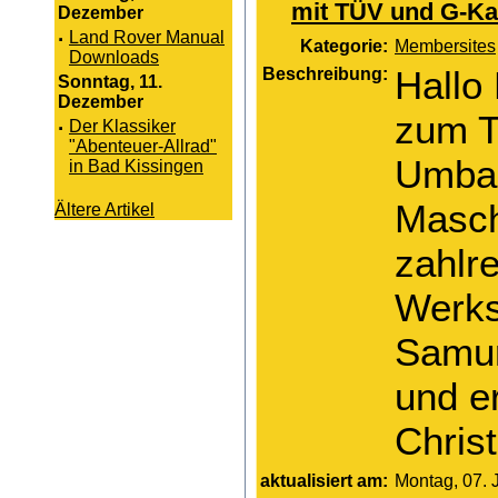
mit TÜV und G-Ka
Dezember
·
Land Rover Manual
Kategorie:
Membersites
Downloads
Beschreibung:
Hallo
Sonntag, 11.
Dezember
zum T
·
Der Klassiker
"Abenteuer-Allrad"
Umbau
in Bad Kissingen
Masch
Ältere Artikel
zahlr
Werks
Samur
und e
Christ
aktualisiert am:
Montag, 07. 