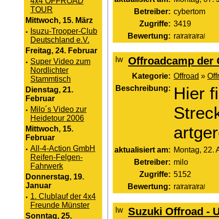
4x4 OFFROAD
TOUR
Betreiber:
cybertom
Mittwoch, 15. März
Zugriffe:
3419
·
Isuzu-Trooper-Club
Bewertung:
Deutschland e.V.
Freitag, 24. Februar
Offroadcamp der 
·
Super Video zum
Nordlichter
Kategorie:
Offroad
»
Off
Stammtisch
Beschreibung:
Hier 
Dienstag, 21.
Februar
Strec
·
Milo´s Video zur
Heidetour 2006
artger
Mittwoch, 15.
Februar
·
All-4-Action GmbH
aktualisiert am:
Montag, 22. 
Reifen-Felgen-
Betreiber:
milo
Fahrwerk
Zugriffe:
5152
Donnerstag, 19.
Januar
Bewertung:
·
1. Clublauf der 4x4
Freunde Münster
Suzuki Offroad - 
Sonntag, 25.