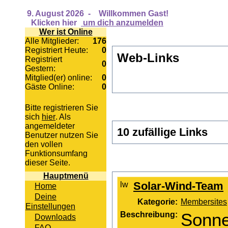
9. August 2026
-
Willkommen Gast!
Klicken hier
um dich anzumelden
Wer ist Online
Alle Mitglieder:
176
Registriert Heute:
0
Web-Links
Registriert
0
Gestern:
Mitglied(er) online:
0
Gäste Online:
0
Bitte registrieren Sie
sich
hier
. Als
angemeldeter
10 zufällige Links
Benutzer nutzen Sie
den vollen
Funktionsumfang
dieser Seite.
Hauptmenü
Solar-Wind-Team
Home
Deine
Kategorie:
Membersites
Einstellungen
Beschreibung:
Sonne
Downloads
FAQ