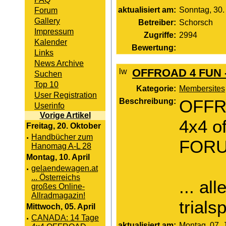
aktualisiert am:
Sonntag, 30.
Forum
Gallery
Betreiber:
Schorsch
Impressum
Zugriffe:
2994
Kalender
Bewertung:
Links
News Archive
OFFROAD 4 FUN -
Suchen
Top 10
Kategorie:
Membersites
User Registration
Beschreibung:
OFFR
Userinfo
Vorige Artikel
4x4 o
Freitag, 20. Oktober
·
Handbücher zum
FORUM
Hanomag A-L 28
Montag, 10. April
·
gelaendewagen.at
... Österreichs
... al
großes Online-
Allradmagazin!
trials
Mittwoch, 05. April
·
CANADA: 14 Tage
aktualisiert am:
Montag, 07. 