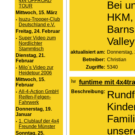
4x4 OFFROAD
Bei u
TOUR
Mittwoch, 15. März
HKM, B
·
Isuzu-Trooper-Club
Deutschland e.V.
Barns
Freitag, 24. Februar
·
Super Video zum
Valle
Nordlichter
Stammtisch
aktualisiert am:
Donnerstag, 
Dienstag, 21.
Betreiber:
Christian
Februar
Zugriffe:
5340
·
Milo´s Video zur
Heidetour 2006
Mittwoch, 15.
funtime mit 4x4tr
Februar
Beschreibung:
Rundf
·
All-4-Action GmbH
Reifen-Felgen-
Fahrwerk
Kinde
Donnerstag, 19.
Januar
Famil
·
1. Clublauf der 4x4
Freunde Münster
unser
Sonntag, 25.