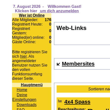
7. August 2026
-
Willkommen Gast!
Klicken hier
um dich anzumelden
Wer ist Online
Alle Mitglieder:
176
Registriert Heute:
0
Web-Links
Registriert
0
Gestern:
Mitglied(er) online:
0
Gäste Online:
0
Bitte registrieren Sie
sich
hier
. Als
angemeldeter
Membersites
Benutzer nutzen Sie
den vollen
Funktionsumfang
dieser Seite.
Hauptmenü
Sortieren na
Home
Deine
Einstellungen
4x4 Spass
Downloads
Beschreibung:
FAQ