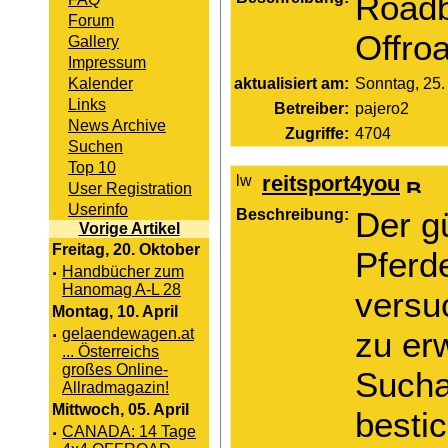
Roadb
Forum
Offroa
Gallery
Impressum
Kalender
aktualisiert am:
Sonntag, 25
Links
Betreiber:
pajero2
News Archive
Zugriffe:
4704
Suchen
Top 10
reitsport4you
User Registration
Userinfo
Beschreibung:
Der g
Vorige Artikel
Freitag, 20. Oktober
Pferd
·
Handbücher zum
Hanomag A-L 28
versu
Montag, 10. April
·
gelaendewagen.at
zu er
... Österreichs
großes Online-
Sucha
Allradmagazin!
Mittwoch, 05. April
besti
·
CANADA: 14 Tage