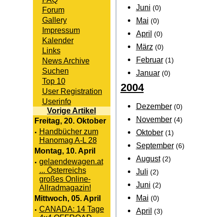
Juni
(0)
Forum
Gallery
Mai
(0)
Impressum
April
(0)
Kalender
März
(0)
Links
Februar
News Archive
(1)
Suchen
Januar
(0)
Top 10
2004
User Registration
Userinfo
Dezember
(0)
Vorige Artikel
November
(4)
Freitag, 20. Oktober
·
Handbücher zum
Oktober
(1)
Hanomag A-L 28
September
(6)
Montag, 10. April
August
(2)
·
gelaendewagen.at
... Österreichs
Juli
(2)
großes Online-
Juni
(2)
Allradmagazin!
Mai
Mittwoch, 05. April
(0)
·
CANADA: 14 Tage
April
(3)