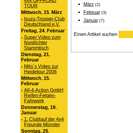
4x4 OFFROAD
März
(2)
TOUR
Februar
Mittwoch, 15. März
(3)
·
Isuzu-Trooper-Club
Januar
(7)
Deutschland e.V.
Freitag, 24. Februar
Einen Artikel suchen
·
Super Video zum
Nordlichter
Stammtisch
Dienstag, 21.
Februar
·
Milo´s Video zur
Heidetour 2006
Mittwoch, 15.
Februar
·
All-4-Action GmbH
Reifen-Felgen-
Fahrwerk
Donnerstag, 19.
Januar
·
1. Clublauf der 4x4
Freunde Münster
Sonntag, 25.