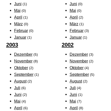
Juni
Juni
(1)
(0)
Mai
Mai
(0)
(0)
April
April
(1)
(2)
März
März
(0)
(1)
Februar
Februar
(0)
(3)
Januar
Januar
(1)
(1)
2003
2002
Dezember
Dezember
(5)
(3)
November
November
(8)
(2)
Oktober
Oktober
(2)
(4)
September
September
(1)
(5)
August
August
(2)
(2)
Juli
Juli
(6)
(4)
Juni
Juni
(2)
(1)
Mai
Mai
(4)
(7)
April
April
(6)
(8)