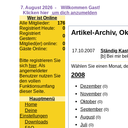
7. August 2026
-
Willkommen Gast!
Klicken hier
um dich anzumelden
Wer ist Online
Alle Mitglieder:
176
Registriert Heute:
0
Artikel-Archiv, O
Registriert
0
Gestern:
Mitglied(er) online:
0
Gäste Online:
0
17.10.2007
Ständig Kast
[b] Bei mir be
Bitte registrieren Sie
sich
hier
. Als
Wählen Sie einen Monat, de
angemeldeter
2008
Benutzer nutzen Sie
den vollen
Dezember
Funktionsumfang
(0)
dieser Seite.
November
(0)
Hauptmenü
Oktober
(0)
Home
September
(0)
Deine
Einstellungen
August
(0)
Downloads
Juli
(0)
FAQ