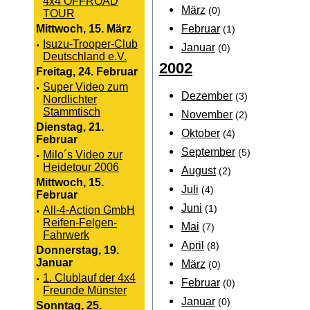
4x4 OFFROAD
März
(0)
TOUR
Februar
Mittwoch, 15. März
(1)
·
Isuzu-Trooper-Club
Januar
(0)
Deutschland e.V.
2002
Freitag, 24. Februar
·
Super Video zum
Dezember
(3)
Nordlichter
Stammtisch
November
(2)
Dienstag, 21.
Oktober
(4)
Februar
September
(5)
·
Milo´s Video zur
Heidetour 2006
August
(2)
Mittwoch, 15.
Juli
(4)
Februar
Juni
(1)
·
All-4-Action GmbH
Reifen-Felgen-
Mai
(7)
Fahrwerk
April
(8)
Donnerstag, 19.
Januar
März
(0)
·
1. Clublauf der 4x4
Februar
(0)
Freunde Münster
Januar
(0)
Sonntag, 25.