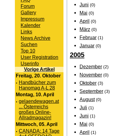
Juni
(0)
Forum
Gallery
Mai
(0)
Impressum
April
(0)
Kalender
März
(0)
Links
Februar
News Archive
(1)
Suchen
Januar
(0)
Top 10
2005
User Registration
Userinfo
Dezember
(2)
Vorige Artikel
November
(0)
Freitag, 20. Oktober
·
Handbücher zum
Oktober
(3)
Hanomag A-L 28
September
(3)
Montag, 10. April
August
(0)
·
gelaendewagen.at
... Österreichs
Juli
(1)
großes Online-
Juni
(1)
Allradmagazin!
Mai
Mittwoch, 05. April
(0)
·
CANADA: 14 Tage
April
(1)