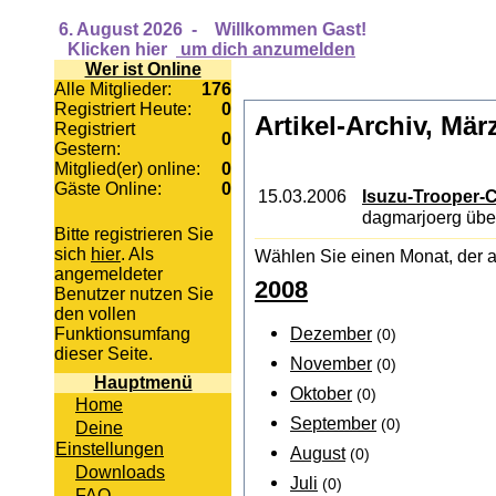
6. August 2026
-
Willkommen Gast!
Klicken hier
um dich anzumelden
Wer ist Online
Alle Mitglieder:
176
Registriert Heute:
0
Artikel-Archiv, Mär
Registriert
0
Gestern:
Mitglied(er) online:
0
Gäste Online:
0
15.03.2006
Isuzu-Trooper-C
dagmarjoerg über
Bitte registrieren Sie
sich
hier
. Als
Wählen Sie einen Monat, der a
angemeldeter
2008
Benutzer nutzen Sie
den vollen
Dezember
Funktionsumfang
(0)
dieser Seite.
November
(0)
Hauptmenü
Oktober
(0)
Home
September
(0)
Deine
Einstellungen
August
(0)
Downloads
Juli
(0)
FAQ