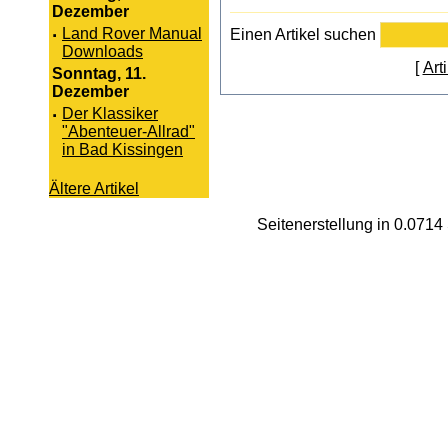
Dezember
·
Land Rover Manual
Einen Artikel suchen
Downloads
[
Art
Sonntag, 11.
Dezember
·
Der Klassiker
"Abenteuer-Allrad"
in Bad Kissingen
Ältere Artikel
Seitenerstellung in 0.071