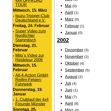
4x4 OFFROAD
TOUR
Mai
(0)
Mittwoch, 15. März
April
(1)
·
Isuzu-Trooper-Club
März
(0)
Deutschland e.V.
Freitag, 24. Februar
Februar
(1)
·
Super Video zum
Januar
(0)
Nordlichter
2002
Stammtisch
Dienstag, 21.
Dezember
Februar
(3)
·
Milo´s Video zur
November
(2)
Heidetour 2006
Oktober
(4)
Mittwoch, 15.
Februar
September
(5)
·
All-4-Action GmbH
August
(2)
Reifen-Felgen-
Juli
(4)
Fahrwerk
Donnerstag, 19.
Juni
(1)
Januar
Mai
(7)
·
1. Clublauf der 4x4
April
Freunde Münster
(8)
Sonntag, 25.
März
(0)