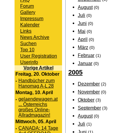
Forum
August
(0)
Gallery
Juli
(0)
Impressum
Juni
(0)
Kalender
Links
Mai
(0)
News Archive
April
(0)
Suchen
März
(0)
Top 10
Februar
User Registration
(1)
Userinfo
Januar
(0)
Vorige Artikel
2005
Freitag, 20. Oktober
·
Handbücher zum
Dezember
(2)
Hanomag A-L 28
November
Montag, 10. April
(0)
·
gelaendewagen.at
Oktober
(3)
... Österreichs
September
(3)
großes Online-
Allradmagazin!
August
(0)
Mittwoch, 05. April
Juli
(1)
·
CANADA: 14 Tage
Juni
(1)