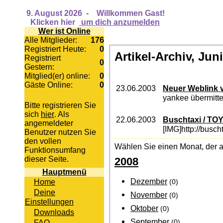
9. August 2026
-
Willkommen Gast!
Klicken hier
um dich anzumelden
Wer ist Online
Alle Mitglieder:
176
Registriert Heute:
0
Artikel-Archiv, Jun
Registriert
0
Gestern:
Mitglied(er) online:
0
Gäste Online:
0
23.06.2003
Neuer Weblink v
yankee übermitte
Bitte registrieren Sie
sich
hier
. Als
22.06.2003
Buschtaxi / TO
angemeldeter
[IMG]http://busch
Benutzer nutzen Sie
den vollen
Wählen Sie einen Monat, der a
Funktionsumfang
dieser Seite.
2008
Hauptmenü
Dezember
Home
(0)
Deine
November
(0)
Einstellungen
Oktober
(0)
Downloads
September
FAQ
(0)