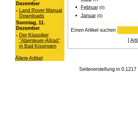
Dezember
Februar
(0)
·
Land Rover Manual
Januar
Downloads
(0)
Sonntag, 11.
Dezember
Einen Artikel suchen
·
Der Klassiker
[
Art
"Abenteuer-Allrad"
in Bad Kissingen
Ältere Artikel
Seitenerstellung in 0.121