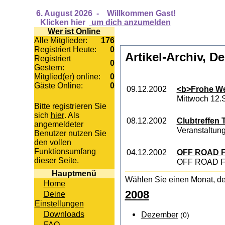
6. August 2026
-
Willkommen Gast!
Klicken hier
um dich anzumelden
Wer ist Online
Alle Mitglieder:
176
Registriert Heute:
0
Artikel-Archiv, D
Registriert
0
Gestern:
Mitglied(er) online:
0
Gäste Online:
0
09.12.2002
<b>Frohe We
Mittwoch 12.
Bitte registrieren Sie
sich
hier
. Als
08.12.2002
Clubtreffen 
angemeldeter
Veranstaltung
Benutzer nutzen Sie
den vollen
Funktionsumfang
04.12.2002
OFF ROAD Fe
dieser Seite.
OFF ROAD Fes
Hauptmenü
Wählen Sie einen Monat, de
Home
2008
Deine
Einstellungen
Downloads
Dezember
(0)
FAQ