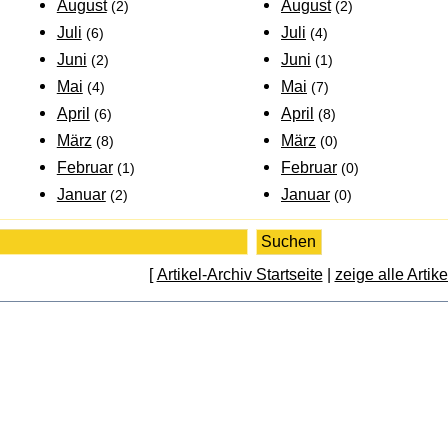
August
August
(2)
(2)
Juli
Juli
(6)
(4)
Juni
Juni
(2)
(1)
Mai
Mai
(4)
(7)
April
April
(6)
(8)
März
März
(8)
(0)
Februar
Februar
(1)
(0)
Januar
Januar
(2)
(0)
[
Artikel-Archiv Startseite
|
zeige alle Artike