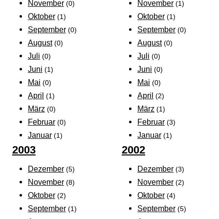
November
November
(0)
(1)
Oktober
Oktober
(1)
(1)
September
September
(0)
(0)
August
August
(0)
(0)
Juli
Juli
(0)
(0)
Juni
Juni
(1)
(0)
Mai
Mai
(0)
(0)
April
April
(1)
(2)
März
März
(0)
(1)
Februar
Februar
(0)
(3)
Januar
Januar
(1)
(1)
2003
2002
Dezember
Dezember
(5)
(3)
November
November
(8)
(2)
Oktober
Oktober
(2)
(4)
September
September
(1)
(5)