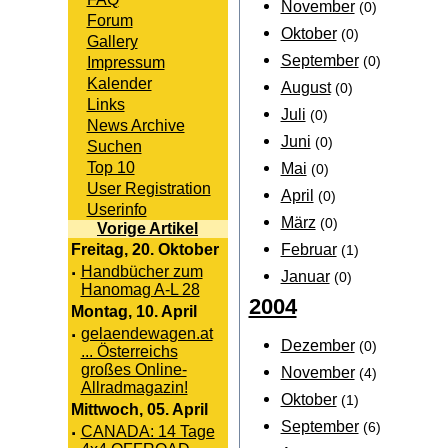
November
(0)
Forum
Oktober
(0)
Gallery
September
Impressum
(0)
Kalender
August
(0)
Links
Juli
(0)
News Archive
Juni
(0)
Suchen
Top 10
Mai
(0)
User Registration
April
(0)
Userinfo
März
(0)
Vorige Artikel
Februar
Freitag, 20. Oktober
(1)
·
Handbücher zum
Januar
(0)
Hanomag A-L 28
2004
Montag, 10. April
·
gelaendewagen.at
Dezember
(0)
... Österreichs
großes Online-
November
(4)
Allradmagazin!
Oktober
(1)
Mittwoch, 05. April
September
(6)
·
CANADA: 14 Tage