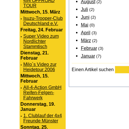
4x4 OFFROAD
August
(2)
TOUR
Juli
(2)
Mittwoch, 15. März
Juni
(2)
·
Isuzu-Trooper-Club
Deutschland e.V.
Mai
(0)
Freitag, 24. Februar
April
(3)
·
Super Video zum
März
(2)
Nordlichter
Stammtisch
Februar
(3)
Dienstag, 21.
Januar
(7)
Februar
·
Milo´s Video zur
Einen Artikel suchen
Heidetour 2006
Mittwoch, 15.
Februar
·
All-4-Action GmbH
Reifen-Felgen-
Fahrwerk
Donnerstag, 19.
Januar
·
1. Clublauf der 4x4
Freunde Münster
Sonntag, 25.