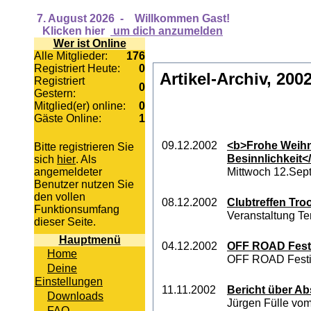
7. August 2026
-
Willkommen Gast!
Klicken hier
um dich anzumelden
Wer ist Online
Alle Mitglieder:
176
Registriert Heute:
0
Artikel-Archiv, 200
Registriert
0
Gestern:
Mitglied(er) online:
0
Gäste Online:
1
09.12.2002
<b>Frohe Weihn
Bitte registrieren Sie
Besinnlichkeit<
sich
hier
. Als
Mittwoch 12.Sep
angemeldeter
Benutzer nutzen Sie
den vollen
08.12.2002
Clubtreffen Tro
Funktionsumfang
Veranstaltung Te
dieser Seite.
Hauptmenü
04.12.2002
OFF ROAD Festi
Home
OFF ROAD Festiva
Deine
Einstellungen
11.11.2002
Bericht über Abs
Downloads
Jürgen Fülle vom
FAQ