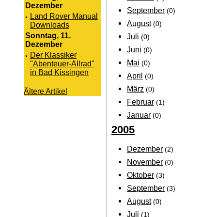
Dezember
September
(0)
·
Land Rover Manual
August
(0)
Downloads
Sonntag, 11.
Juli
(0)
Dezember
Juni
(0)
·
Der Klassiker
Mai
"Abenteuer-Allrad"
(0)
in Bad Kissingen
April
(0)
März
(0)
Ältere Artikel
Februar
(1)
Januar
(0)
2005
Dezember
(2)
November
(0)
Oktober
(3)
September
(3)
August
(0)
Juli
(1)