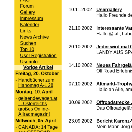
Forum
10.11.2002
Usergallery
Gallery
Hallo Freunde de
Impressum
Kalender
21.10.2002
Interessante Va
Links
Hallo @ all, hab
News Archive
Suchen
20.10.2002
Jeder wird mal 
Top 10
LANDY AUS SPANIE
User Registration
Userinfo
14.10.2002
Neues Fahrgel
Vorige Artikel
Off Road Erlebni
Freitag, 20. Oktober
·
Handbücher zum
07.10.2002
Altmarkt-Trophy
Hanomag A-L 28
Hallo an Alle, am
Montag, 10. April
·
gelaendewagen.at
30.09.2002
Offroadstrecke
... Österreichs
Das Offroadgelän
großes Online-
Allradmagazin!
Mittwoch, 05. April
23.09.2002
Bericht Karenz
Mein Mann Jörg u
·
CANADA: 14 Tage