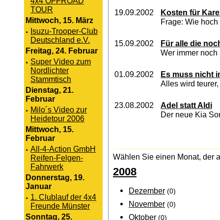
4x4 OFFROAD
TOUR
19.09.2002
Kosten für Kare
Mittwoch, 15. März
Frage: Wie hoch
·
Isuzu-Trooper-Club
Deutschland e.V.
15.09.2002
Für alle die no
Freitag, 24. Februar
Wer immer noch n
·
Super Video zum
Nordlichter
01.09.2002
Es muss nicht 
Stammtisch
Alles wird teure
Dienstag, 21.
Februar
23.08.2002
Adel statt Aldi
·
Milo´s Video zur
Der neue Kia Sor
Heidetour 2006
Mittwoch, 15.
Februar
·
All-4-Action GmbH
Wählen Sie einen Monat, der a
Reifen-Felgen-
Fahrwerk
2008
Donnerstag, 19.
Januar
Dezember
(0)
·
1. Clublauf der 4x4
November
(0)
Freunde Münster
Sonntag, 25.
Oktober
(0)