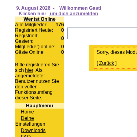
9. August 2026
-
Willkommen Gast!
Klicken hier
um dich anzumelden
Wer ist Online
Alle Mitglieder:
176
Registriert Heute:
0
Registriert
0
Gestern:
Mitglied(er) online:
0
Gäste Online:
0
Sorry, dieses Modul
[
Zurück
]
Bitte registrieren Sie
sich
hier
. Als
angemeldeter
Benutzer nutzen Sie
den vollen
Funktionsumfang
dieser Seite.
Hauptmenü
Home
Deine
Einstellungen
Downloads
FAQ