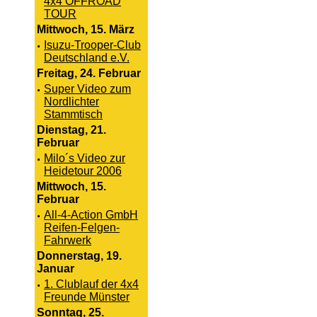
4x4 OFFROAD
TOUR
Mittwoch, 15. März
·
Isuzu-Trooper-Club
Deutschland e.V.
Freitag, 24. Februar
·
Super Video zum
Nordlichter
Stammtisch
Dienstag, 21.
Februar
·
Milo´s Video zur
Heidetour 2006
Mittwoch, 15.
Februar
·
All-4-Action GmbH
Reifen-Felgen-
Fahrwerk
Donnerstag, 19.
Januar
·
1. Clublauf der 4x4
Freunde Münster
Sonntag, 25.