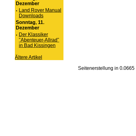
Dezember
·
Land Rover Manual
Downloads
Sonntag, 11.
Dezember
·
Der Klassiker
"Abenteuer-Allrad"
in Bad Kissingen
Ältere Artikel
Seitenerstellung in 0.066