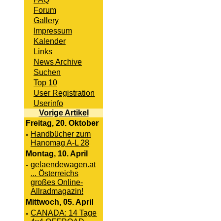
Forum
Gallery
Impressum
Kalender
Links
News Archive
Suchen
Top 10
User Registration
Userinfo
Vorige Artikel
Freitag, 20. Oktober
·
Handbücher zum
Hanomag A-L 28
Montag, 10. April
·
gelaendewagen.at
... Österreichs
großes Online-
Allradmagazin!
Mittwoch, 05. April
·
CANADA: 14 Tage