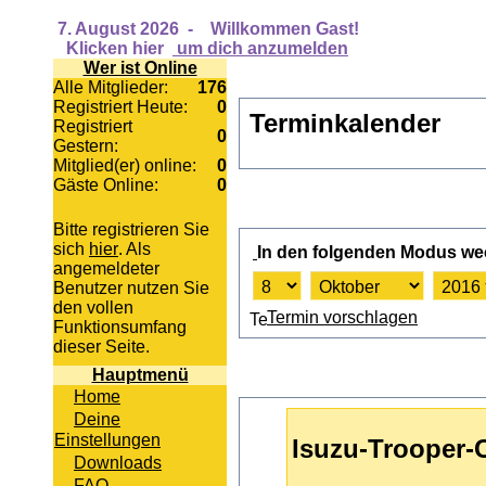
7. August 2026
-
Willkommen Gast!
Klicken hier
um dich anzumelden
Wer ist Online
Alle Mitglieder:
176
Registriert Heute:
0
Terminkalender
Registriert
0
Gestern:
Mitglied(er) online:
0
Gäste Online:
0
Bitte registrieren Sie
sich
hier
. Als
In den folgenden Modus we
angemeldeter
Benutzer nutzen Sie
den vollen
Termin vorschlagen
Funktionsumfang
dieser Seite.
Hauptmenü
Home
Deine
Einstellungen
Isuzu-Trooper-
Downloads
FAQ