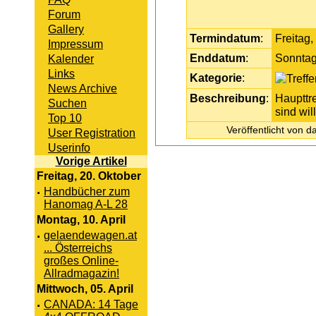
Forum
Gallery
Termindatum
:
Freitag,
Impressum
Enddatum
:
Sonntag
Kalender
Links
Kategorie
:
News Archive
Beschreibung
:
Haupttr
Suchen
sind wi
Top 10
Veröffentlicht von
User Registration
Userinfo
Vorige Artikel
Freitag, 20. Oktober
·
Handbücher zum
Hanomag A-L 28
Montag, 10. April
·
gelaendewagen.at
... Österreichs
großes Online-
Allradmagazin!
Mittwoch, 05. April
·
CANADA: 14 Tage