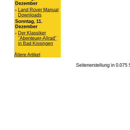
Dezember
·
Land Rover Manual
Downloads
Sonntag, 11.
Dezember
·
Der Klassiker
"Abenteuer-Allrad"
in Bad Kissingen
Ältere Artikel
Seitenerstellung in 0.07