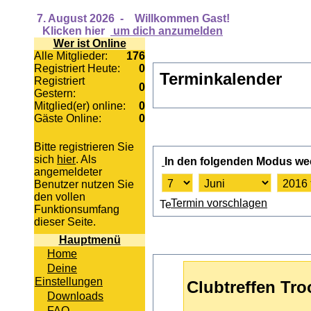
7. August 2026
-
Willkommen Gast!
Klicken hier
um dich anzumelden
Wer ist Online
Alle Mitglieder:
176
Registriert Heute:
0
Terminkalender
Registriert
0
Gestern:
Mitglied(er) online:
0
Gäste Online:
0
Bitte registrieren Sie
sich
hier
. Als
In den folgenden Modus we
angemeldeter
Benutzer nutzen Sie
den vollen
Termin vorschlagen
Funktionsumfang
dieser Seite.
Hauptmenü
Home
Deine
Einstellungen
Clubtreffen Tro
Downloads
FAQ