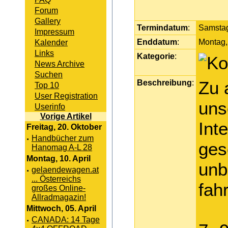
Forum
Gallery
Termindatum
:
Samstag
Impressum
Enddatum
:
Montag,
Kalender
Links
Kategorie
:
News Archive
Suchen
Beschreibung
:
Zu 
Top 10
User Registration
uns
Userinfo
Vorige Artikel
Int
Freitag, 20. Oktober
·
Handbücher zum
ges
Hanomag A-L 28
Montag, 10. April
unb
·
gelaendewagen.at
... Österreichs
fahr
großes Online-
Allradmagazin!
Mittwoch, 05. April
·
CANADA: 14 Tage