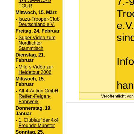
7.-
4x4 OFFROAD
TOUR
Tro
Mittwoch, 15. März
·
Isuzu-Trooper-Club
e.V
Deutschland e.V.
Freitag, 24. Februar
sin
·
Super Video zum
Nordlichter
Stammtisch
Dienstag, 21.
Inf
Februar
·
Milo´s Video zur
Heidetour 2006
Mittwoch, 15.
han
Februar
·
All-4-Action GmbH
Reifen-Felgen-
Veröffentlicht v
Fahrwerk
Donnerstag, 19.
Januar
·
1. Clublauf der 4x4
Freunde Münster
Sonntag, 25.