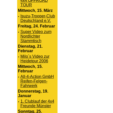
4x4 OFFROAD
TOUR
Mittwoch, 15. März
·
Isuzu-Trooper-Club
Deutschland e.V.
Freitag, 24. Februar
·
Super Video zum
Nordlichter
Stammtisch
Dienstag, 21.
Februar
·
Milo´s Video zur
Heidetour 2006
Mittwoch, 15.
Februar
·
All-4-Action GmbH
Reifen-Felgen-
Fahrwerk
Donnerstag, 19.
Januar
·
1. Clublauf der 4x4
Freunde Münster
Sonntag, 25.