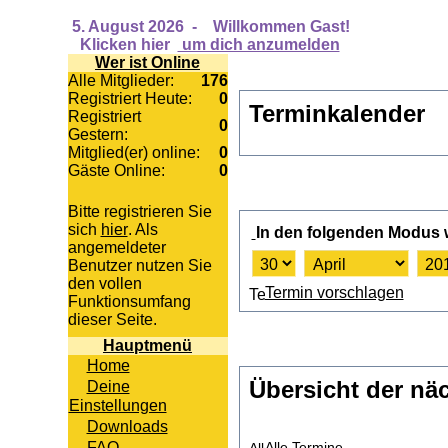
5. August 2026
-
Willkommen Gast!
Klicken hier
um dich anzumelden
Wer ist Online
Alle Mitglieder:
176
Registriert Heute:
0
Terminkalender
Registriert
0
Gestern:
Mitglied(er) online:
0
Gäste Online:
0
Bitte registrieren Sie
sich
hier
. Als
In den folgenden Modus
angemeldeter
Benutzer nutzen Sie
den vollen
Termin vorschlagen
Funktionsumfang
dieser Seite.
Hauptmenü
Home
Übersicht der näc
Deine
Einstellungen
Downloads
FAQ
Alle Termine