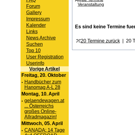
Veranstaltung
Forum
Gallery
Impressum
Kalender
Es sind keine Termine fu
Links
News Archive
20 Termine zurück
| 20 T
Suchen
Top 10
User Registration
Userinfo
Vorige Artikel
Freitag, 20. Oktober
·
Handbücher zum
Hanomag A-L 28
Montag, 10. April
·
gelaendewagen.at
... Österreichs
großes Online-
Allradmagazin!
Mittwoch, 05. April
·
CANADA: 14 Tage