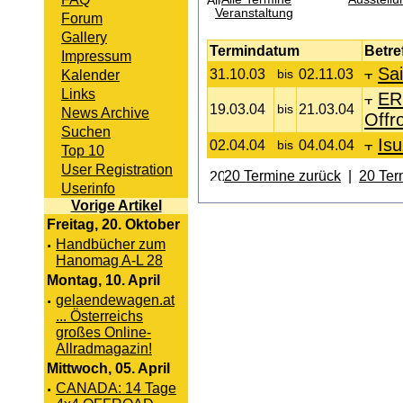
Veranstaltung
Forum
Gallery
Termindatum
Betre
Impressum
Sai
31.10.03
02.11.03
Kalender
bis
Links
ER
19.03.04
21.03.04
bis
News Archive
Offr
Suchen
Is
02.04.04
04.04.04
bis
Top 10
User Registration
20 Termine zurück
|
20 Ter
Userinfo
Vorige Artikel
Freitag, 20. Oktober
·
Handbücher zum
Hanomag A-L 28
Montag, 10. April
·
gelaendewagen.at
... Österreichs
großes Online-
Allradmagazin!
Mittwoch, 05. April
·
CANADA: 14 Tage