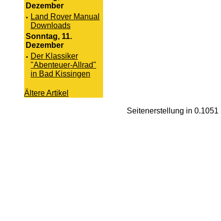
Dezember
·
Land Rover Manual
Downloads
Sonntag, 11.
Dezember
·
Der Klassiker
"Abenteuer-Allrad"
in Bad Kissingen
Ältere Artikel
Seitenerstellung in 0.105