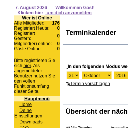
7. August 2026
-
Willkommen Gast!
Klicken hier
um dich anzumelden
Wer ist Online
Alle Mitglieder:
176
Registriert Heute:
0
Terminkalender
Registriert
0
Gestern:
Mitglied(er) online:
0
Gäste Online:
0
Bitte registrieren Sie
sich
hier
. Als
In den folgenden Modus we
angemeldeter
Benutzer nutzen Sie
den vollen
Termin vorschlagen
Funktionsumfang
dieser Seite.
Hauptmenü
Home
Übersicht der näch
Deine
Einstellungen
Downloads
FAQ
Alle Termine
Ausstell