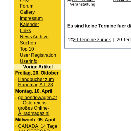
Veranstaltung
Forum
Gallery
Impressum
Kalender
Es sind keine Termine fuer
Links
News Archive
20 Termine zurück
| 20 Ter
Suchen
Top 10
User Registration
Userinfo
Vorige Artikel
Freitag, 20. Oktober
·
Handbücher zum
Hanomag A-L 28
Montag, 10. April
·
gelaendewagen.at
... Österreichs
großes Online-
Allradmagazin!
Mittwoch, 05. April
·
CANADA: 14 Tage