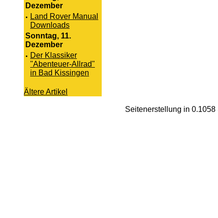
Dezember
·
Land Rover Manual
Downloads
Sonntag, 11.
Dezember
·
Der Klassiker
"Abenteuer-Allrad"
in Bad Kissingen
Ältere Artikel
Seitenerstellung in 0.105