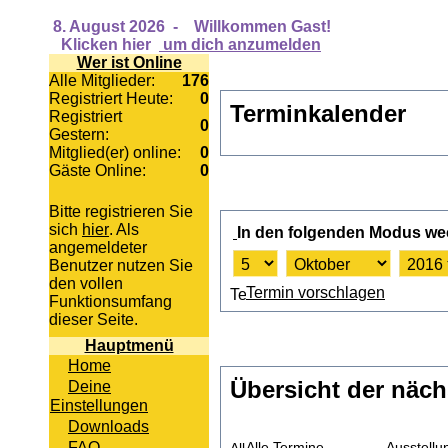
8. August 2026
-
Willkommen Gast!
Klicken hier
um dich anzumelden
Wer ist Online
Alle Mitglieder:
176
Registriert Heute:
0
Terminkalender
Registriert
0
Gestern:
Mitglied(er) online:
0
Gäste Online:
0
Bitte registrieren Sie
sich
hier
. Als
In den folgenden Modus we
angemeldeter
Benutzer nutzen Sie
den vollen
Termin vorschlagen
Funktionsumfang
dieser Seite.
Hauptmenü
Home
Übersicht der näch
Deine
Einstellungen
Downloads
FAQ
Alle Termine
Ausstellu