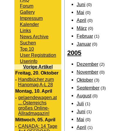
Juni
(0)
Forum
Gallery
Mai
(0)
Impressum
April
(0)
Kalender
März
(0)
Links
Februar
News Archive
(1)
Suchen
Januar
(0)
Top 10
2005
User Registration
Userinfo
Dezember
(2)
Vorige Artikel
November
(0)
Freitag, 20. Oktober
·
Handbücher zum
Oktober
(3)
Hanomag A-L 28
September
(3)
Montag, 10. April
August
(0)
·
gelaendewagen.at
... Österreichs
Juli
(1)
großes Online-
Juni
(1)
Allradmagazin!
Mai
Mittwoch, 05. April
(0)
·
CANADA: 14 Tage
April
(1)