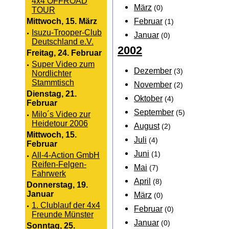
4x4 OFFROAD
März
(0)
TOUR
Februar
Mittwoch, 15. März
(1)
·
Isuzu-Trooper-Club
Januar
(0)
Deutschland e.V.
2002
Freitag, 24. Februar
·
Super Video zum
Dezember
(3)
Nordlichter
Stammtisch
November
(2)
Dienstag, 21.
Oktober
(4)
Februar
September
(5)
·
Milo´s Video zur
Heidetour 2006
August
(2)
Mittwoch, 15.
Juli
(4)
Februar
Juni
(1)
·
All-4-Action GmbH
Reifen-Felgen-
Mai
(7)
Fahrwerk
April
(8)
Donnerstag, 19.
Januar
März
(0)
·
1. Clublauf der 4x4
Februar
(0)
Freunde Münster
Januar
(0)
Sonntag, 25.