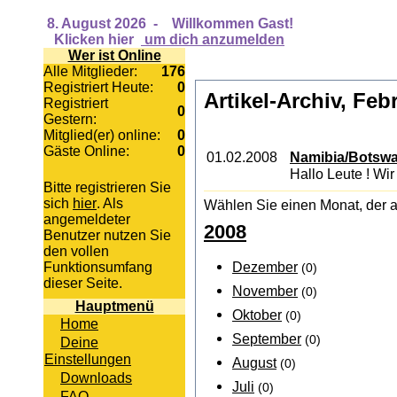
8. August 2026
-
Willkommen Gast!
Klicken hier
um dich anzumelden
Wer ist Online
Alle Mitglieder:
176
Registriert Heute:
0
Artikel-Archiv, Feb
Registriert
0
Gestern:
Mitglied(er) online:
0
Gäste Online:
0
01.02.2008
Namibia/Botswan
Hallo Leute ! Wir
Bitte registrieren Sie
sich
hier
. Als
Wählen Sie einen Monat, der a
angemeldeter
2008
Benutzer nutzen Sie
den vollen
Dezember
Funktionsumfang
(0)
dieser Seite.
November
(0)
Hauptmenü
Oktober
(0)
Home
September
(0)
Deine
Einstellungen
August
(0)
Downloads
Juli
(0)
FAQ