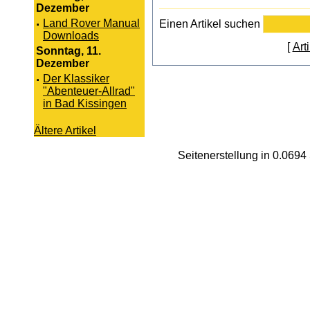
Dezember
·
Land Rover Manual
Einen Artikel suchen
Downloads
[
Art
Sonntag, 11.
Dezember
·
Der Klassiker
"Abenteuer-Allrad"
in Bad Kissingen
Ältere Artikel
Seitenerstellung in 0.069